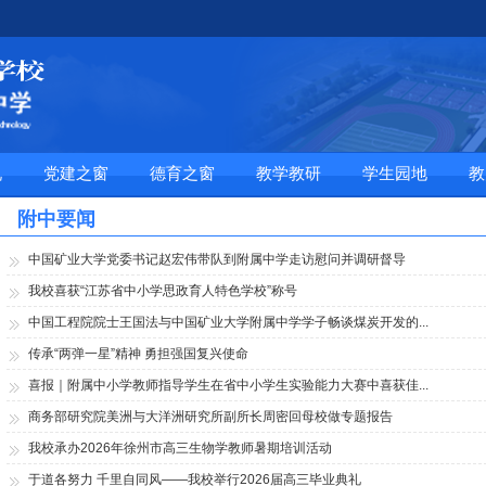
况
党建之窗
德育之窗
教学教研
学生园地
教
附中要闻
中国矿业大学党委书记赵宏伟带队到附属中学走访慰问并调研督导
我校喜获“江苏省中小学思政育人特色学校”称号
中国工程院院士王国法与中国矿业大学附属中学学子畅谈煤炭开发的...
传承“两弹一星”精神 勇担强国复兴使命
喜报｜附属中小学教师指导学生在省中小学生实验能力大赛中喜获佳...
商务部研究院美洲与大洋洲研究所副所长周密回母校做专题报告
我校承办2026年徐州市高三生物学教师暑期培训活动
于道各努力 千里自同风——我校举行2026届高三毕业典礼