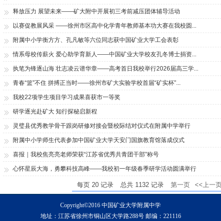
释放压力 展望未来——矿大附中开展初三考前减压团体辅导活动
以赛促教展风采 ——徐州市区高中化学青年教师基本功大赛在我校圆...
附属中小学衡方方、孔凡敏等六位同志获中国矿业大学工会表彰
情系母校传薪火 爱心助学育新人——中国矿业大学校友孔冬博士捐资...
执笔为锋逐山海 壮志凌云谱华章——高考首日我校举行2026届高三学...
青春“篮”不住 拼搏正当时——徐州市矿大实验学校首届“矿实杯”...
我校22项学生项目学习成果喜获市一等奖
研学逐光赴矿大 知行探秘启新程
灵璧县优秀教学骨干跟岗研修对接会暨校际结对仪式在附属中学举行
附属中小学师生代表参加中国矿业大学天安门国旗教育馆落成仪式
喜报｜我校焦亮亮老师荣获“江苏省优秀共青团干部”称号
心怀星辰大海，勇攀科技高峰——我校初一年级春季研学活动圆满举行
每页
20
记录
总共
1132
记录
第一页
<<上一
Copyright©2016 中国矿业大学附属中学
地址：江苏省徐州市铜山区大学路288号 邮编：221116