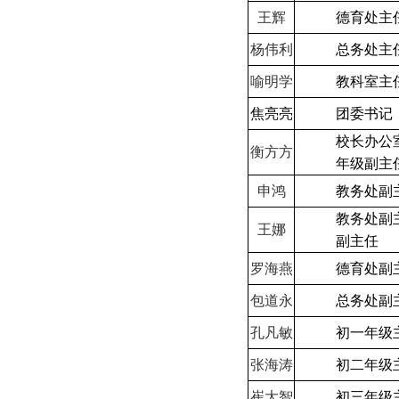
王辉
德育处主
杨伟利
总务处主
喻明学
教科室主
焦亮亮
团委书记
校长办公
衡方方
年级副主
申鸿
教务处副
教务处副
王娜
副主任
罗海燕
德育处副
包道永
总务处副
孔凡敏
初一年级
张海涛
初二年级
崔大智
初三年级